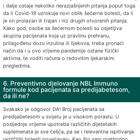
i dalje ostaje nekoliko nerazjašnjenih pitanja poput toga
da li Covid-19 uzrokuje novi oblik šećerne bolesti, da li
je on prolazan ili trajan i niz drugih otvorenih pitanja.
Kako god, osobe sa šećernom bolesti su osjetljiva
skupina pacijenata koja uz pravilnu prehranu,
prilagođenu dozu inzulina ili lijekova, treba pronaći
način da i u ovo vrijeme pandemije ostane fizički
aktivna, te voditi računa o redovitim ljekarskim
pregledima.
6. Preventivno djelovanje NBL Immuno
formule kod pacijenata sa predijabetesom,
da ili ne?
Svakako je odgovor DA! Broj pacijenata sa
predijabetesom u svijetu je u visokom porastu. U
posljednje vrijeme upotreba različitih dijetetskih
suplemenata je sve češća, pa se i relevantna ispitivanja
različitih bolesti povećavaju. Kao što sam prethodno