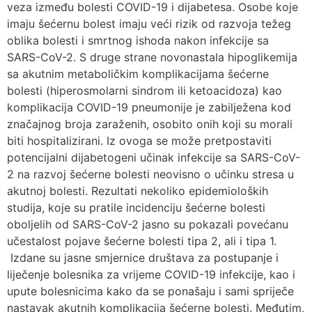
veza između bolesti COVID-19 i dijabetesa. Osobe koje
imaju šećernu bolest imaju veći rizik od razvoja težeg
oblika bolesti i smrtnog ishoda nakon infekcije sa
SARS-CoV-2. S druge strane novonastala hipoglikemija
sa akutnim metaboličkim komplikacijama šećerne
bolesti (hiperosmolarni sindrom ili ketoacidoza) kao
komplikacija COVID-19 pneumonije je zabilježena kod
značajnog broja zaraženih, osobito onih koji su morali
biti hospitalizirani. Iz ovoga se može pretpostaviti
potencijalni dijabetogeni učinak infekcije sa SARS-CoV-
2 na razvoj šećerne bolesti neovisno o učinku stresa u
akutnoj bolesti. Rezultati nekoliko epidemioloških
studija, koje su pratile incidenciju šećerne bolesti
oboljelih od SARS-CoV-2 jasno su pokazali povećanu
učestalost pojave šećerne bolesti tipa 2, ali i tipa 1.
Izdane su jasne smjernice društava za postupanje i
liječenje bolesnika za vrijeme COVID-19 infekcije, kao i
upute bolesnicima kako da se ponašaju i sami spriječe
nastavak akutnih komplikacija šećerne bolesti. Međutim,