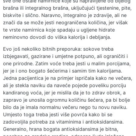
sve one ostale namirnice koje su napravljene od bijelog
brašna ili integralnog brašna, uključujući tjestenine, pite,
biskvite i slično. Naravno, integralno je zdravije, ali ne
znači da se može jesti neograničena količina, jer višak
te vrste namirnica koje spadaju u ugljene hidrate
neminovno dovodi do viška kalorija i debljanja.
Evo još nekoliko bitnih preporuka: sokove treba
izbjegavati, gazirane i umjetne potpuno, ali ograničiti i
one prirodne. Zatim voće treba jesti u malim porcijama,
jer je i ono bogato šećerima i samim tim kalorijama.
Jedna pacijentica je na primjer ispričala kako ne večera,
ali je stekla naviku da naveće pojede poveliku porciju
kandiranog voća, jer je mislila da je to zdrav obrok, a
zapravo je unosila ogromnu količinu šećera, pa bi bolje
bilo da je imala normalnu večeru nego tu novu naviku.
Umjesto toga treba jesti više povrća kako bi se
zadovoljila potreba za vitaminima i antioksidansima.
Generalno, hrana bogata antioksidansima je bitna,