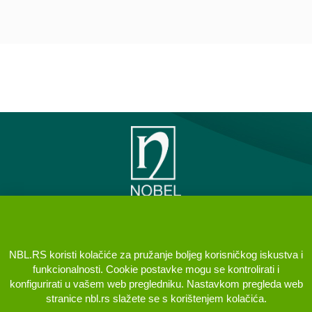
PREDSTAVNIŠTVO NOBEL
ILAC SANAYII VE TICARET AS
NBL.RS koristi kolačiće za pružanje boljeg korisničkog iskustva i
BEOGRAD (VRAČAR)
funkcionalnosti. Cookie postavke mogu se kontrolirati i
konfigurirati u vašem web pregledniku. Nastavkom pregleda web
KONTAKT
Brane Crnčevića 5, 11000 Beograd Srbija
stranice nbl.rs slažete se s korištenjem kolačića.
+381 11 400 98 98