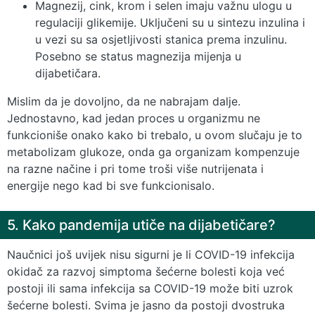
Magnezij, cink, krom i selen imaju važnu ulogu u
regulaciji glikemije. Uključeni su u sintezu inzulina i
u vezi su sa osjetljivosti stanica prema inzulinu.
Posebno se status magnezija mijenja u
dijabetičara.
Mislim da je dovoljno, da ne nabrajam dalje.
Jednostavno, kad jedan proces u organizmu ne
funkcioniše onako kako bi trebalo, u ovom slučaju je to
metabolizam glukoze, onda ga organizam kompenzuje
na razne načine i pri tome troši više nutrijenata i
energije nego kad bi sve funkcionisalo.
5. Kako pandemija utiče na dijabetičare?
Naučnici još uvijek nisu sigurni je li COVID-19 infekcija
okidač za razvoj simptoma šećerne bolesti koja već
postoji ili sama infekcija sa COVID-19 može biti uzrok
šećerne bolesti. Svima je jasno da postoji dvostruka