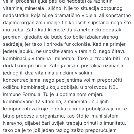
veliki procenat ljudi pati od nedostatka različitih
vitamina, minerala i slično. Nije to situacija potpunog
nedostatka, koja bi se dramatično vidjela, ali konstantno
dajemo organizmu manje tih korisnih supstanci nego što
mu treba. Zato kad krenete da uzmete neki dodatak
prehrani, gledajte da bude što bolje izbalansiranog
sadržaja, jer tako i priroda funkcioniše. Kad na primjer
jedete jabuku, ne unosite samo vitamin C, nego čitavu
kombinaciju vitamina i minerala. Tako bi trebalo biti i sa
dodatkom prehrani. Zato ja nisam pristalica uzimanja
jednog ili dva vitamina u nekim visokim
koncentracijama, nego pacijentima volim preporučiti
odličnu kombinaciju koju dobijaju u proizvodu NBL
Immuno Formula. Tu je u optimalnom omjeru
kombinovano 12 vitamina, 7 minerala i 7 biljnih
komponenti za koje je dokazano da poboljšavaju neke
bitne procese u organizmu, kao što je imuni sistem.
Naravno, dijabetičari uvijek trebaju brinuti o imunitetu,
tako da je to još jedan razlog zašto preporučujem