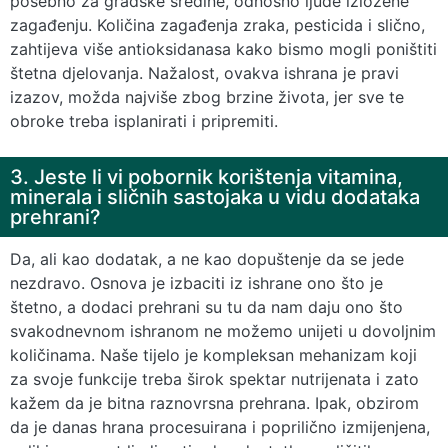
posebno za gradske sredine, odnosno ljude izložene
zagađenju. Količina zagađenja zraka, pesticida i slično,
zahtijeva više antioksidanasa kako bismo mogli poništiti
štetna djelovanja. Nažalost, ovakva ishrana je pravi
izazov, možda najviše zbog brzine života, jer sve te
obroke treba isplanirati i pripremiti.
3. Jeste li vi pobornik korištenja vitamina,
minerala i sličnih sastojaka u vidu dodataka
prehrani?
Da, ali kao dodatak, a ne kao dopuštenje da se jede
nezdravo. Osnova je izbaciti iz ishrane ono što je
štetno, a dodaci prehrani su tu da nam daju ono što
svakodnevnom ishranom ne možemo unijeti u dovoljnim
količinama. Naše tijelo je kompleksan mehanizam koji
za svoje funkcije treba širok spektar nutrijenata i zato
kažem da je bitna raznovrsna prehrana. Ipak, obzirom
da je danas hrana procesuirana i poprilično izmijenjena,