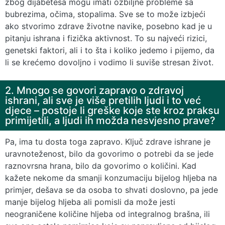
zbog dijabetesa mogu imati ozbiljne probleme sa
bubrezima, očima, stopalima. Sve se to može izbjeći
ako stvorimo zdrave životne navike, posebno kad je u
pitanju ishrana i fizička aktivnost. To su najveći rizici,
genetski faktori, ali i to šta i koliko jedemo i pijemo, da
li se krećemo dovoljno i vodimo li suviše stresan život.
2. Mnogo se govori zapravo o zdravoj
ishrani, ali sve je više pretilih ljudi i to već
djece – postoje li greške koje ste kroz praksu
primijetili, a ljudi ih možda nesvjesno prave?
Pa, ima tu dosta toga zapravo. Ključ zdrave ishrane je
uravnoteženost, bilo da govorimo o potrebi da se jede
raznovrsna hrana, bilo da govorimo o količini. Kad
kažete nekome da smanji konzumaciju bijelog hljeba na
primjer, dešava se da osoba to shvati doslovno, pa jede
manje bijelog hljeba ali pomisli da može jesti
neograničene količine hljeba od integralnog brašna, ili