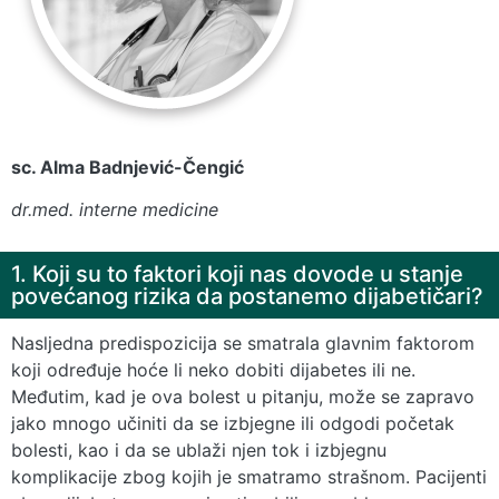
sc. Alma Badnjević-Čengić
dr.med. interne medicine
1. Koji su to faktori koji nas dovode u stanje
povećanog rizika da postanemo dijabetičari?
Nasljedna predispozicija se smatrala glavnim faktorom
koji određuje hoće li neko dobiti dijabetes ili ne.
Međutim, kad je ova bolest u pitanju, može se zapravo
jako mnogo učiniti da se izbjegne ili odgodi početak
bolesti, kao i da se ublaži njen tok i izbjegnu
komplikacije zbog kojih je smatramo strašnom. Pacijenti