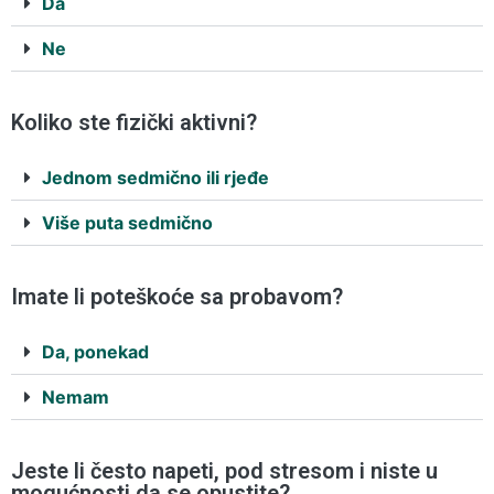
Da
Ne
Koliko ste fizički aktivni?
Jednom sedmično ili rjeđe
Više puta sedmično
Imate li poteškoće sa probavom?
Da, ponekad
Nemam
Jeste li često napeti, pod stresom i niste u
mogućnosti da se opustite?