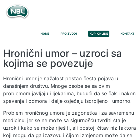
HOME
PROIZVODI
KUPI ONLINE
KONTAKT
Hronični umor – uzroci sa
kojima se povezuje
Hronični umor je nažalost postao česta pojava u
današnjem društvu. Mnoge osobe se sa ovim
problemom javljaju i ljekarima, budući da se čak i nakon
spavanja i odmora i dalje osjećaju iscrpljeno i umorno.
Problem hroničnog umora je zagonetka i za savremenu
medicinu, jer se ne može sa sigurnošću tvrditi šta je
uzrok i kako se može riješiti, ali postoji čitav niz faktora
koji mogu da ga izazovu i čijom izmjenom može da se