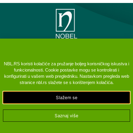
PREDSTAVNIŠTVO NOBEL
ILAC SANAYII VE TICARET AS
NBL.RS koristi kolačiće za pružanje boljeg korisničkog iskustva i
BEOGRAD (VRAČAR)
funkcionalnosti. Cookie postavke mogu se kontrolirati i
konfigurirati u vašem web pregledniku. Nastavkom pregleda web
KONTAKT
Brane Crnčevića 5, 11000 Beograd Srbija
stranice nbl.rs slažete se s korištenjem kolačića.
+381 11 400 98 98
Slažem se
PRATITE NAS
Saznaj više
© NOBEL. All Rights Reserved. 2022