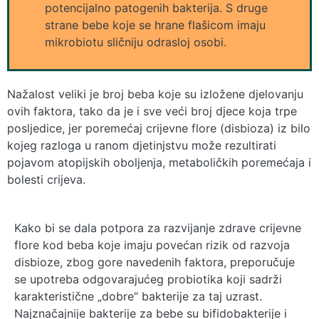
potencijalno patogenih bakterija. S druge
strane bebe koje se hrane flašicom imaju
mikrobiotu sličniju odrasloj osobi.
Nažalost veliki je broj beba koje su izložene djelovanju
ovih faktora, tako da je i sve veći broj djece koja trpe
posljedice, jer poremećaj crijevne flore (disbioza) iz bilo
kojeg razloga u ranom djetinjstvu može rezultirati
pojavom atopijskih oboljenja, metaboličkih poremećaja i
bolesti crijeva.
Kako bi se dala potpora za razvijanje zdrave crijevne
flore kod beba koje imaju povećan rizik od razvoja
disbioze, zbog gore navedenih faktora, preporučuje
se upotreba odgovarajućeg probiotika koji sadrži
karakteristične „dobre“ bakterije za taj uzrast.
Najznačajnije bakterije za bebe su bifidobakterije i