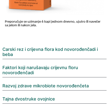
Preporučuje se uzimanje 6 kapi jednom dnevno, ujutro ili navečer
sa jelom ili nakon jela.
Carski rez i crijevna flora kod novorođenčadi i
beba
Faktori koji narušavaju crijevnu floru
novorođenčadi
Razvoj zdrave mikrobiote novorođenčeta
Tajna dvostruke ovojnice