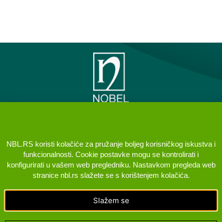
PREDSTAVNIŠTVO NOBEL
ILAC SANAYII VE TICARET AS
NBL.RS koristi kolačiće za pružanje boljeg korisničkog iskustva i
BEOGRAD (VRAČAR)
funkcionalnosti. Cookie postavke mogu se kontrolirati i
konfigurirati u vašem web pregledniku. Nastavkom pregleda web
KONTAKT
Brane Crnčevića 5, 11000 Beograd Srbija
stranice nbl.rs slažete se s korištenjem kolačića.
+381 11 400 98 98
Slažem se
PRATITE NAS