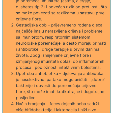
je poremećaj imuniteta (astma, alergije,
dijabetes tip 2) i povećan rizik od pretilosti, što
se može povezati sa razlikama u sastavu prve
crijevne flore.
Gestacijska dob – prijevremeno rođena djeca
najčešće imaju nerazvijena crijeva i probleme
sa imunitetom, respiratornim sistemom i
neurološke poremećaje, a često moraju primati
i antibiotike i druge terapije u prvim danima
života. Zbog izmijenjene crijevne flore i
izmijenjenog imuniteta dolazi do inflamatornih
procesa i podložnosti infektivnim bolestima.
Upotreba antiobiotika – djelovanje antibiotika
je neselektivno, pa tako mogu uništiti i „dobre“
bakterije i dovesti do poremećaja crijevne
flore, što može imati kratkotrajne i dugotrajne
posljedice.
Način hranjenja – feces dojenih beba sadrži
više bifidobakterija i laktobacila i niži nivo