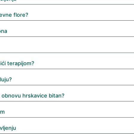
evne flore?
ona
ići terapijom?
luju?
a obnovu hrskavice bitan?
om
vljenju