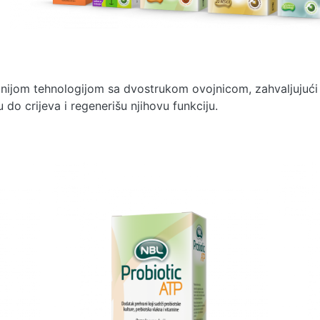
ednijom tehnologijom sa dvostrukom ovojnicom, zahvaljujuć
žu do crijeva i regenerišu njihovu funkciju.