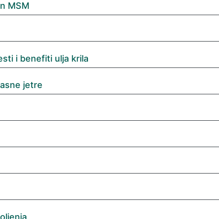
tin MSM
i i benefiti ulja krila
masne jetre
oljenja