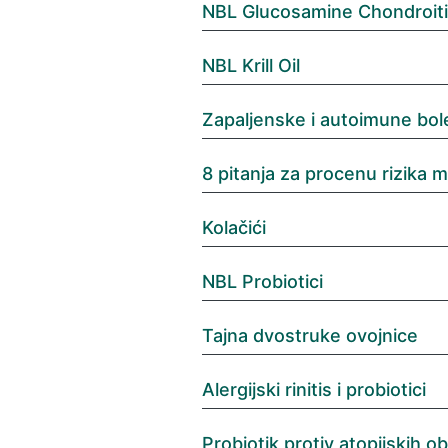
NBL Glucosamine Chondroi
NBL Krill Oil
Zapaljenske i autoimune bolest
8 pitanja za procenu rizika 
Kolačići
NBL Probiotici
Tajna dvostruke ovojnice
Alergijski rinitis i probiotici
Probiotik protiv atopijskih ob