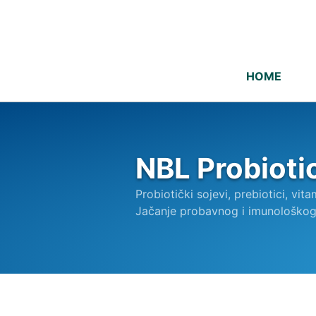
HOME
NBL Probioti
Probiotički sojevi, prebiotici, vita
Jačanje probavnog i imunološkog