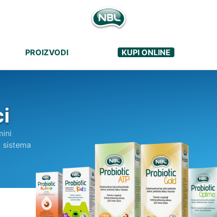
PROIZVODI
KUPI ONLINE
ci
mini
 sistema