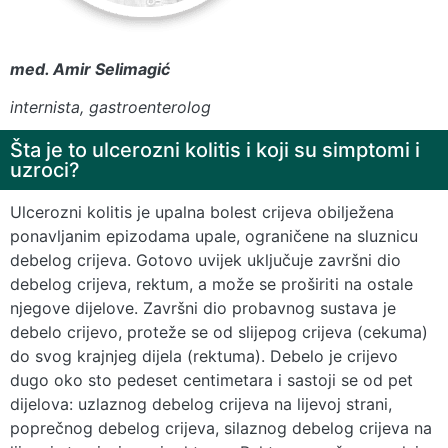
med. Amir Selimagić
internista, gastroenterolog
Šta je to ulcerozni kolitis i koji su simptomi i
uzroci?
Ulcerozni kolitis je upalna bolest crijeva obilježena
ponavljanim epizodama upale, ograničene na sluznicu
debelog crijeva. Gotovo uvijek uključuje završni dio
debelog crijeva, rektum, a može se proširiti na ostale
njegove dijelove. Završni dio probavnog sustava je
debelo crijevo, proteže se od slijepog crijeva (cekuma)
do svog krajnjeg dijela (rektuma). Debelo je crijevo
dugo oko sto pedeset centimetara i sastoji se od pet
dijelova: uzlaznog debelog crijeva na lijevoj strani,
poprečnog debelog crijeva, silaznog debelog crijeva na