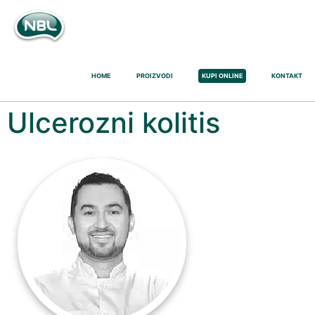
HOME
PROIZVODI
KUPI ONLINE
KONTAKT
Ulcerozni kolitis