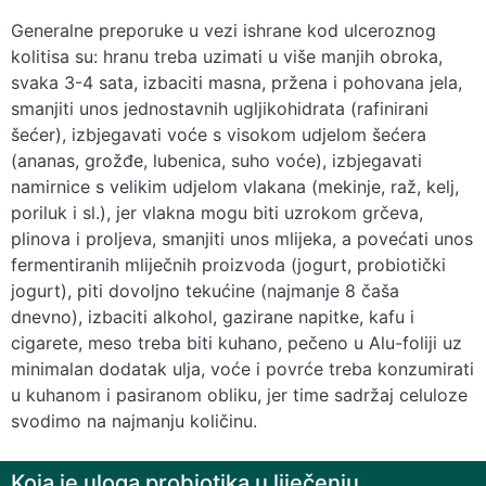
Generalne preporuke u vezi ishrane kod ulceroznog
kolitisa su: hranu treba uzimati u više manjih obroka,
svaka 3-4 sata, izbaciti masna, pržena i pohovana jela,
smanjiti unos jednostavnih ugljikohidrata (rafinirani
šećer), izbjegavati voće s visokom udjelom šećera
(ananas, grožđe, lubenica, suho voće), izbjegavati
namirnice s velikim udjelom vlakana (mekinje, raž, kelj,
poriluk i sl.), jer vlakna mogu biti uzrokom grčeva,
plinova i proljeva, smanjiti unos mlijeka, a povećati unos
fermentiranih mliječnih proizvoda (jogurt, probiotički
jogurt), piti dovoljno tekućine (najmanje 8 čaša
dnevno), izbaciti alkohol, gazirane napitke, kafu i
cigarete, meso treba biti kuhano, pečeno u Alu-foliji uz
minimalan dodatak ulja, voće i povrće treba konzumirati
u kuhanom i pasiranom obliku, jer time sadržaj celuloze
svodimo na najmanju količinu.
Koja je uloga probiotika u liječenju