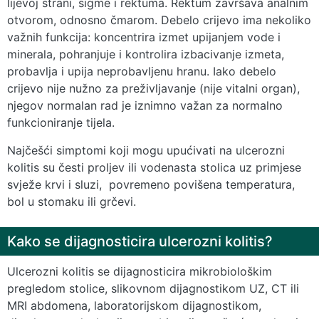
lijevoj strani, sigme i rektuma. Rektum završava analnim
otvorom, odnosno čmarom. Debelo crijevo ima nekoliko
važnih funkcija: koncentrira izmet upijanjem vode i
minerala, pohranjuje i kontrolira izbacivanje izmeta,
probavlja i upija neprobavljenu hranu. Iako debelo
crijevo nije nužno za preživljavanje (nije vitalni organ),
njegov normalan rad je iznimno važan za normalno
funkcioniranje tijela.
Najčešći simptomi koji mogu upućivati na ulcerozni
kolitis su česti proljev ili vodenasta stolica uz primjese
svježe krvi i sluzi, povremeno povišena temperatura,
bol u stomaku ili grčevi.
Kako se dijagnosticira ulcerozni kolitis?
Ulcerozni kolitis se dijagnosticira mikrobiološkim
pregledom stolice, slikovnom dijagnostikom UZ, CT ili
MRI abdomena, laboratorijskom dijagnostikom,