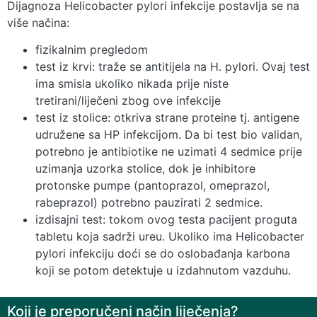
Dijagnoza Helicobacter pylori infekcije postavlja se na
više načina:
fizikalnim pregledom
test iz krvi: traže se antitijela na H. pylori. Ovaj test
ima smisla ukoliko nikada prije niste
tretirani/liječeni zbog ove infekcije
test iz stolice: otkriva strane proteine tj. antigene
udružene sa HP infekcijom. Da bi test bio validan,
potrebno je antibiotike ne uzimati 4 sedmice prije
uzimanja uzorka stolice, dok je inhibitore
protonske pumpe (pantoprazol, omeprazol,
rabeprazol) potrebno pauzirati 2 sedmice.
izdisajni test: tokom ovog testa pacijent proguta
tabletu koja sadrži ureu. Ukoliko ima Helicobacter
pylori infekciju doći se do oslobađanja karbona
koji se potom detektuje u izdahnutom vazduhu.
Koji je preporučeni način liječenja?