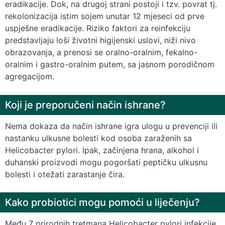
eradikacije. Dok, na drugoj strani postoji i tzv. povrat tj.
rekolonizacija istim sojem unutar 12 mjeseci od prve
uspješne eradikacije. Riziko faktori za reinfekciju
predstavljaju loši životni higijenski uslovi, niži nivo
obrazovanja, a prenosi se oralno-oralnim, fekalno-
oralnim i gastro-oralnim putem, sa jasnom porodičnom
agregacijom.
Koji je preporučeni način ishrane?
Nema dokaza da način ishrane igra ulogu u prevenciji ili
nastanku ulkusne bolesti kod osoba zaraženih sa
Helicobacter pylori. Ipak, začinjena hrana, alkohol i
duhanski proizvodi mogu pogoršati peptičku ulkusnu
bolesti i otežati zarastanje čira.
Kako probiotici mogu pomoći u liječenju?
Među 7 prirodnih tretmana Helicobacter pylori infekcije,