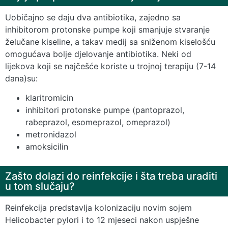
Uobičajno se daju dva antibiotika, zajedno sa
inhibitorom protonske pumpe koji smanjuje stvaranje
želučane kiseline, a takav medij sa sniženom kiselošću
omogućava bolje djelovanje antibiotika. Neki od
lijekova koji se najčešće koriste u trojnoj terapiju (7-14
dana)su:
klaritromicin
inhibitori protonske pumpe (pantoprazol,
rabeprazol, esomeprazol, omeprazol)
metronidazol
amoksicilin
Zašto dolazi do reinfekcije i šta treba uraditi
u tom slučaju?
Reinfekcija predstavlja kolonizaciju novim sojem
Helicobacter pylori i to 12 mjeseci nakon uspješne