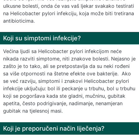
ulkusne bolesti, onda će vas vaš ljekar svakako testirati
na Helicobacter pylori infekciju, koja može biti tretirana
antibioticima.
Koji su simptomi infekcije?
Većina ljudi sa Helicobacter pylori infekcijom neće
nikada razviti simptome, niti znakove bolesti. Nejasno je
zašto je to tako, ali se pretpostavlja da su neki rođeni
sa više otpornosti na štetne efekte ove bakterije. Ako
se već razviju, simptomi i znakovi Helicobacter pylori
infekcije uključuju: bol ili peckanje u trbuhu, bol u trbuhu
koji se pogoršava kada ste gladni, mučninu, gubitak
apetita, često podrigivanje, nadimanje, nenamjeran
gubitak na tjelesnoj masi.
Koji je preporučeni način liječenja?